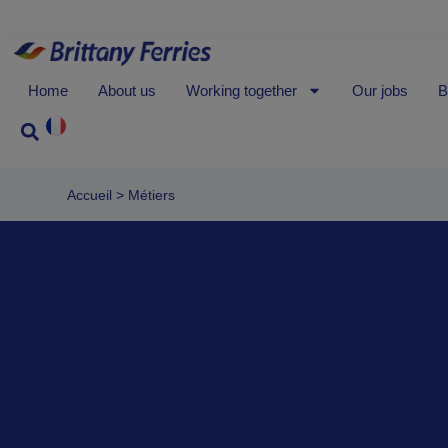
Home
About us
Working together
Our jobs
B
Accueil
>
Métiers