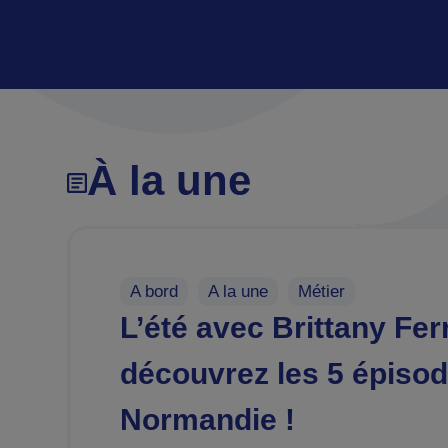
À la une
A bord
,
A la une
,
Métier
L’été avec Brittany Ferr
découvrez les 5 épisod
Normandie !