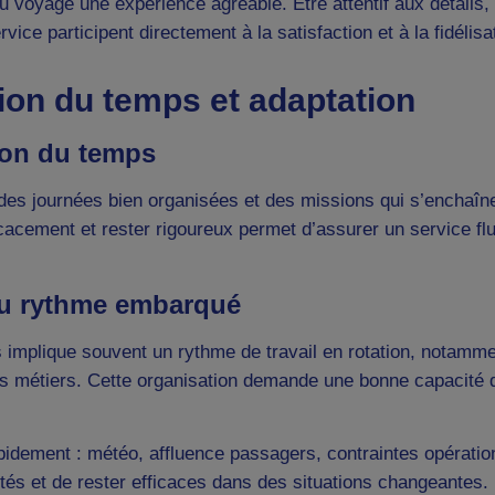
 du voyage une expérience agréable. Être attentif aux détails,
ice participent directement à la satisfaction et à la fidélisa
on du temps et adaptation
tion du temps
 des journées bien organisées et des missions qui s’enchaîn
icacement et rester rigoureux permet d’assurer un service fl
 au rythme embarqué
es implique souvent un rythme de travail en rotation, notamme
s métiers. Cette organisation demande une bonne capacité d
apidement : météo, affluence passagers, contraintes opérati
rités et de rester efficaces dans des situations changeantes.