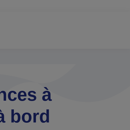
nces à
à bord