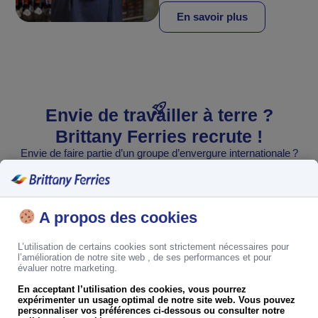
En savoir plus
Envie de travailler à terre ?
Brittany Ferries recrute !
Envie de faire partie d’un groupe d’envergure internationale ?
Rejoignez nos 500 collaborateurs à terre !
Voir nos offres d’emploi
A propos des cookies
Voir nos offres
REJOIGNEZ-NOUS
L’utilisation de certains cookies sont strictement nécessaires pour
d’emploi
Trouvez votre ferry
l’amélioration de notre site web , de ses performances et pour
évaluer notre marketing.
good job !
En acceptant l’utilisation des cookies, vous pourrez
expérimenter un usage optimal de notre site web. Vous pouvez
personnaliser vos préférences ci-dessous ou consulter notre
INFORMATIONS
AUTRES
AIDE
Suivez-